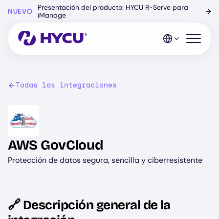
Ir
Presentación del producto: HYCU R-Serve para
NUEVO
→
al
iManage
contenido
principal
Abrir el 
Todas las integraciones
Image
AWS GovCloud
Protección de datos segura, sencilla y ciberresistente
🔗 Descripción general de la