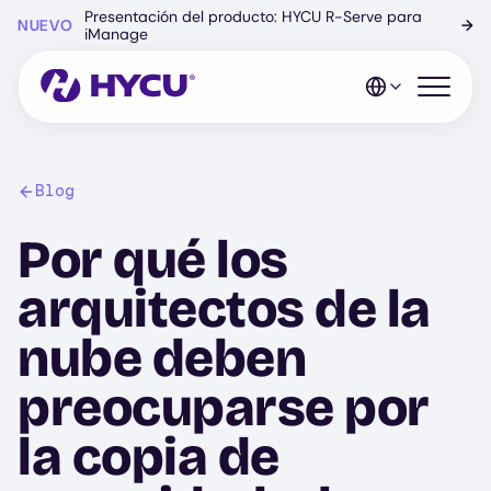
Ir
Presentación del producto: HYCU R-Serve para
NUEVO
→
al
iManage
contenido
principal
Abrir el 
Blog
Por qué los
arquitectos de la
nube deben
preocuparse por
la copia de