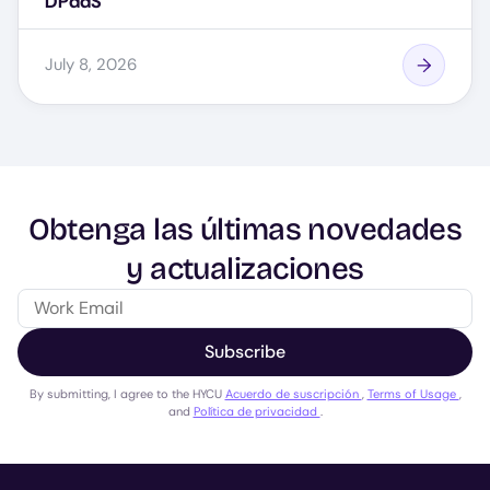
DPaaS
July 8, 2026
Obtenga las últimas novedades
y actualizaciones
Subscribe
By submitting, I agree to the HYCU
Acuerdo de suscripción
,
Terms of Usage
,
and
Política de privacidad
.