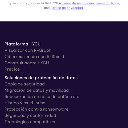
By submitting, I agree to the HYCU
Acuerdo de suscripción
,
Terms of Usage
,
and
Política de privacidad
.
Plataforma HYCU
Visualizar con R-Graph
Ciberresiliencia con R-Shield
Construir sobre HYCU
Precios
Soluciones de protección de datos
Copia de seguridad
Migración de datos y movilidad
Recuperación en caso de catástrofe
Híbrido y multi-nube
Protección contra ransomware
Seguridad y conformidad
Tecnologías compatibles