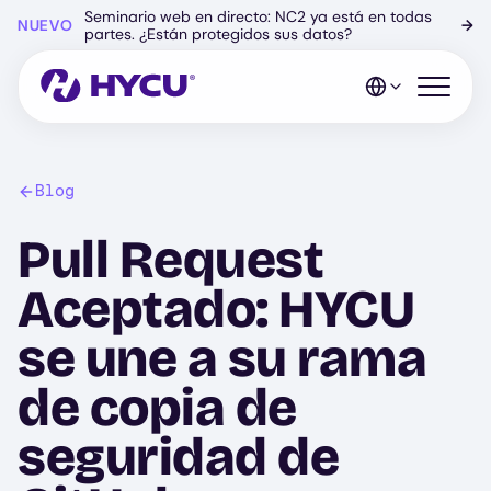
Ir
Seminario web en directo: NC2 ya está en todas
NUEVO
→
al
partes. ¿Están protegidos sus datos?
contenido
principal
Abrir el 
Blog
Pull Request
Aceptado: HYCU
se une a su rama
de copia de
seguridad de