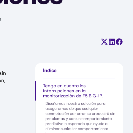
s
Compartir e
Comparti
Compa
Índice
sin
ón,
Tenga en cuenta las
interrupciones en la
monitorización de F5 BIG-IP.
Diseñamos nuestra solución para
asegurarnos de que cualquier
conmutación por error se producirá sin
problemas y con un comportamiento
predictivo o esperado que ayude a
eliminar cualquier comportamiento