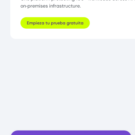
on‑premises infrastructure.
Empieza tu prueba gratuita