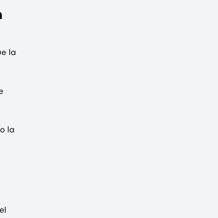
n
ue la
e
o la
el