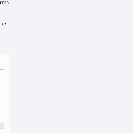
orma
 los