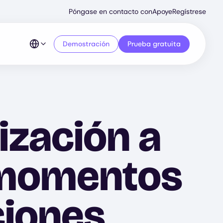
Secondary
Póngase en contacto con
Apoye
Regístrese
Menu
Demostración
Prueba gratuita
ización a
n momentos
ciones