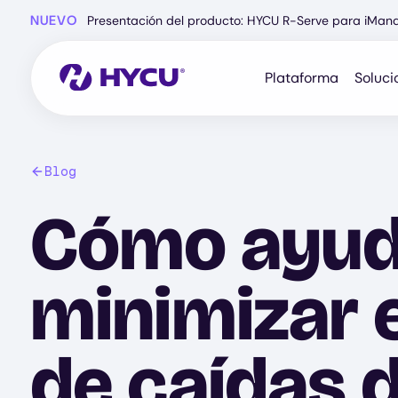
Ir
NUEVO
Presentación del producto: HYCU R-Serve para iMan
al
contenido
principal
Plataforma
Soluci
Blog
Cómo ayuda
minimizar 
de caídas d