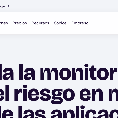
age
→
ones
Precios
Recursos
Socios
Empresa
 la monitor
el riesgo e
e las aplica