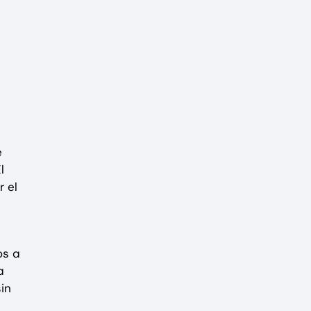
e
l
r el
os a
a
in