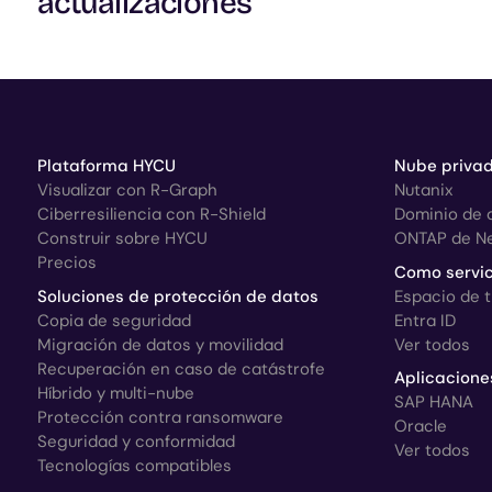
actualizaciones
Plataforma HYCU
Nube privad
Visualizar con R-Graph
Nutanix
Ciberresiliencia con R-Shield
Dominio de 
Construir sobre HYCU
ONTAP de N
Precios
Como servic
Soluciones de protección de datos
Espacio de 
Copia de seguridad
Entra ID
Migración de datos y movilidad
Ver todos
Recuperación en caso de catástrofe
Aplicacione
Híbrido y multi-nube
SAP HANA
Protección contra ransomware
Oracle
Seguridad y conformidad
Ver todos
Tecnologías compatibles