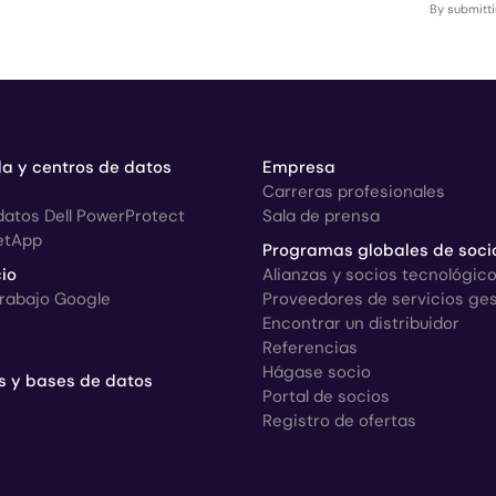
By submitti
a y centros de datos
Empresa
Carreras profesionales
datos Dell PowerProtect
Sala de prensa
etApp
Programas globales de soci
io
Alianzas y socios tecnológic
trabajo Google
Proveedores de servicios ge
Encontrar un distribuidor
Referencias
Hágase socio
s y bases de datos
Portal de socios
Registro de ofertas