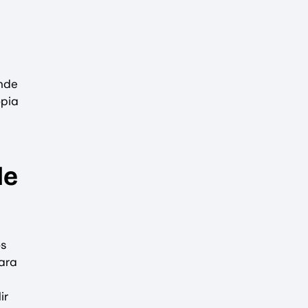
ende
opia
de
os
para
ir