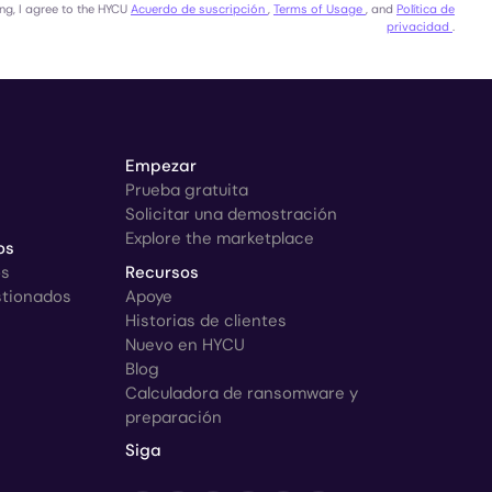
ng, I agree to the HYCU
Acuerdo de suscripción
,
Terms of Usage
, and
Política de
privacidad
.
Empezar
Prueba gratuita
Solicitar una demostración
Explore the marketplace
os
os
Recursos
stionados
Apoye
Historias de clientes
Nuevo en HYCU
Blog
Calculadora de ransomware y
preparación
Siga