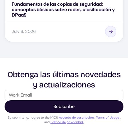
Fundamentos de las copias de seguridad:
conceptos básicos sobre redes, clasificación y
DPaaS
July 8, 2026
Obtenga las últimas novedades
y actualizaciones
Subscribe
By submitting, I agree to the HYCU
Acuerdo de suscripción
,
Terms of Usage
,
and
Política de privacidad
.