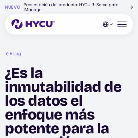
Ir
Presentación del producto: HYCU R-Serve para
NUEVO
→
al
iManage
contenido
principal
Abrir el 
Blog
¿Es la
inmutabilidad de
los datos el
enfoque más
potente para la