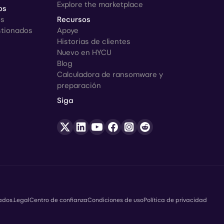
Explore the marketplace
os
os
Recursos
stionados
Apoye
Historias de clientes
Nuevo en HYCU
Blog
Calculadora de ransomware y
preparación
Siga
ados.
Legal
Centro de confianza
Condiciones de uso
Política de privacidad
ht