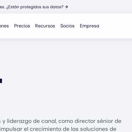
es. ¿Están protegidos sus datos?
→
ones
Precios
Recursos
Socios
Empresa
r
for Mike Taylor
y liderazgo de canal, como director sénior de
impulsar el crecimiento de las soluciones de