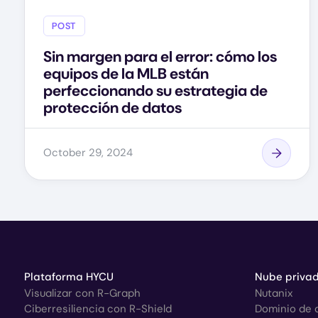
POST
Sin margen para el error: cómo los
equipos de la MLB están
perfeccionando su estrategia de
protección de datos
October 29, 2024
Plataforma HYCU
Nube privad
Visualizar con R-Graph
Nutanix
Ciberresiliencia con R-Shield
Dominio de 