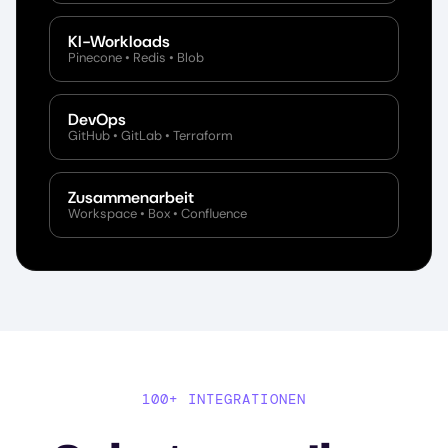
KI-Workloads
Pinecone • Redis • Blob
DevOps
GitHub • GitLab • Terraform
Zusammenarbeit
Workspace • Box • Confluence
100+ INTEGRATIONEN