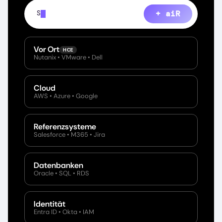
+ aiR
Show every file containing PII across o
Vor Ort
HCE
Nutanix • VMware • Dell
Cloud
AWS • Azure • Google
Referenzsysteme
Salesforce • M365 • Jira
Datenbanken
Oracle • SQL • RDS
Identität
Entra ID • Okta • IAM