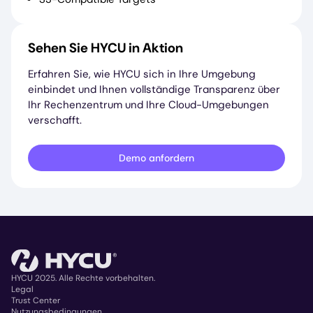
Sehen Sie HYCU in Aktion
Erfahren Sie, wie HYCU sich in Ihre Umgebung
einbindet und Ihnen vollständige Transparenz über
Ihr Rechenzentrum und Ihre Cloud-Umgebungen
verschafft.
Demo anfordern
HYCU 2025. Alle Rechte vorbehalten.
Legal
Trust Center
Copyright
Nutzungsbedingungen