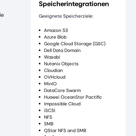
Speicherintegrationen
ie
Geeignete Speicherziele:
Amazon S3
Azure Blob
Google Cloud Storage (GSC)
Dell Data Domain
Wasabi
Nutanix Objects
Cloudian
OVHcloud
MinIO
DataCore Swarm
Huawei OceanStor Pactific
Impossible Cloud
iSCSI
NFS
SMB
QStar NFS and SMB