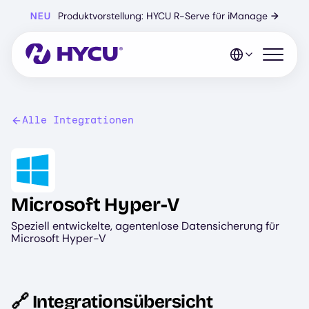
Zum
NEU
Produktvorstellung: HYCU R-Serve für iManage
→
Hauptinhalt
springen
Mobiles 
Alle Integrationen
Image
Microsoft Hyper-V
Speziell entwickelte, agentenlose Datensicherung für
Microsoft Hyper-V
🔗 Integrationsübersicht