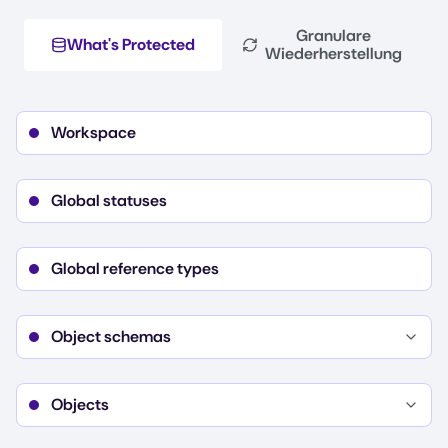
Granulare
What's Protected
Wiederherstellung
Workspace
Global statuses
Global reference types
Object schemas
Details
Standard templates
Blank templates
Objects
Object schema statuses
Details
Object configurations
Object schema reference types