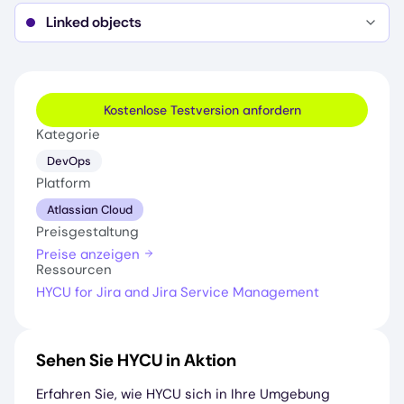
Object attributes
Object schema general configurations
Linked objects
Object activity comments
Object types (all levels of hierarchies and
Details
Inbound references
Object activity history
inheritance are supported)
Outbound references
Abstract & non-abstract
Attributes (own and inherited)
Kostenlose Testversion anfordern
Default types
Kategorie
User types
DevOps
Project type
Platform
Status type
Atlassian Cloud
Object reference types
Preisgestaltung
Group type
Preise anzeigen
Attribute properties
Ressourcen
Cardinality
HYCU for Jira and Jira Service Management
Unique flag
Regular expressions
Sehen Sie HYCU in Aktion
Erfahren Sie, wie HYCU sich in Ihre Umgebung