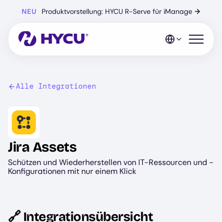
Zum
NEU
Produktvorstellung: HYCU R-Serve für iManage
→
Hauptinhalt
springen
Mobiles 
Alle Integrationen
Image
Jira Assets
Schützen und Wiederherstellen von IT-Ressourcen und -
Konfigurationen mit nur einem Klick
🔗 Integrationsübersicht