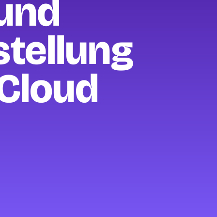
und
tellung
 Cloud