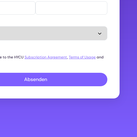
ee to the HYCU
Subscription Agreement
,
Terms of Usage
and
Absenden