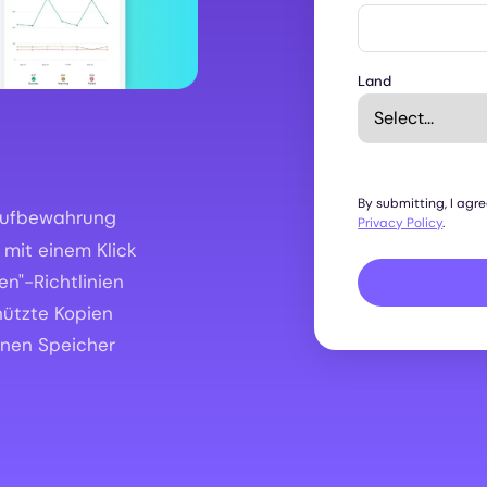
Land
By submitting, I agr
 Aufbewahrung
Privacy Policy
.
mit einem Klick
n"-Richtlinien
ützte Kopien
nen Speicher