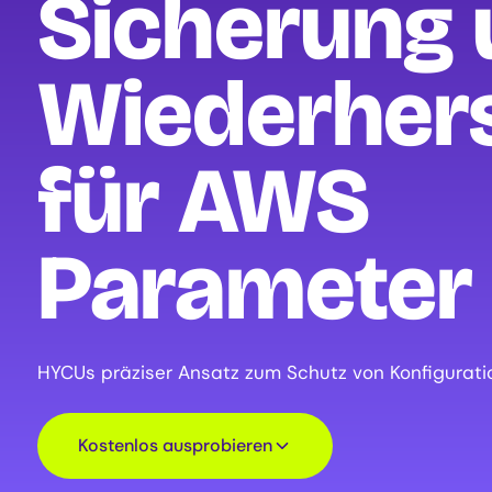
Sicherung 
Wiederhers
für AWS
Parameter 
HYCUs präziser Ansatz zum Schutz von Konfigurat
Kostenlos ausprobieren