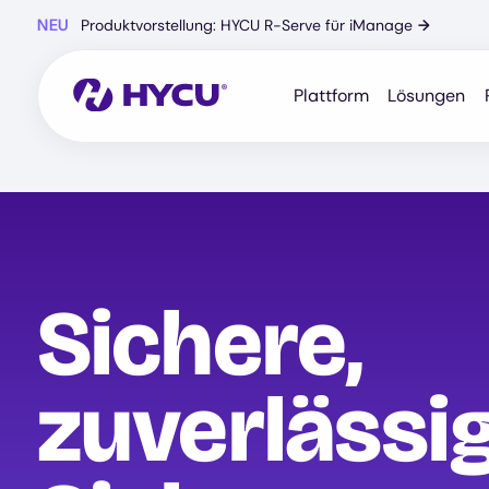
Zum
NEU
Produktvorstellung: HYCU R-Serve für iManage
→
Hauptinhalt
springen
Plattform
Lösungen
Sichere,
zuverlässi