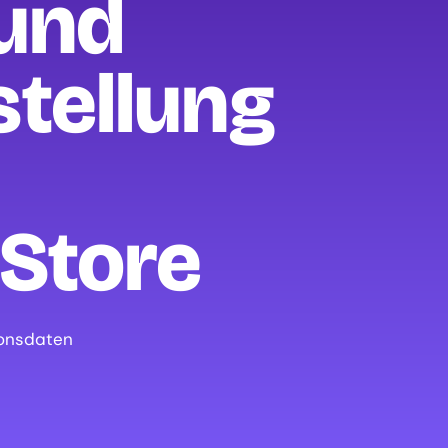
und
tellung
Store
ionsdaten