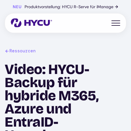
Zum
NEU
Produktvorstellung: HYCU R-Serve für iManage
→
Hauptinhalt
springen
Mobiles 
Ressourcen
Video: HYCU-
Backup für
hybride M365,
Azure und
EntraID-