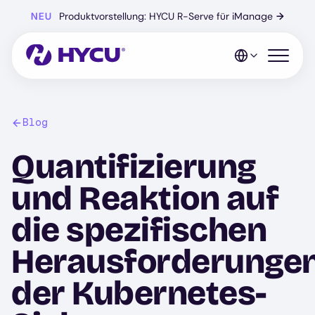
Zum
NEU
Produktvorstellung: HYCU R-Serve für iManage
→
Hauptinhalt
springen
Mobiles 
Blog
Quantifizierung
und Reaktion auf
die spezifischen
Herausforderunge
der Kubernetes-