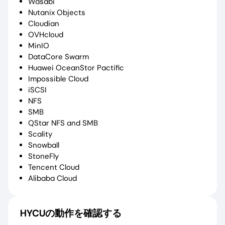
Wasabi
Nutanix Objects
Cloudian
OVHcloud
MinIO
DataCore Swarm
Huawei OceanStor Pactific
Impossible Cloud
iSCSI
NFS
SMB
QStar NFS and SMB
Scality
Snowball
StoneFly
Tencent Cloud
Alibaba Cloud
HYCUの動作を確認する