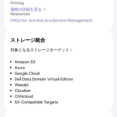
Pricing
価格の詳細を見る
Resources
HYCU for Jira and Jira Service Management
ストレージ統合
対象となるストレージターゲット：
Amazon S3
Azure
Google Cloud
Dell Data Domain Virtual Edition
Wasabi
Cloudian
OVHcloud
S3-Compatible Targets