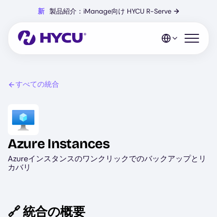
Skip
新
製品紹介：iManage向け HYCU R-Serve
→
to
main
content
Open mo
すべての統合
Image
Azure Instances
Azureインスタンスのワンクリックでのバックアップとリ
カバリ
🔗 統合の概要