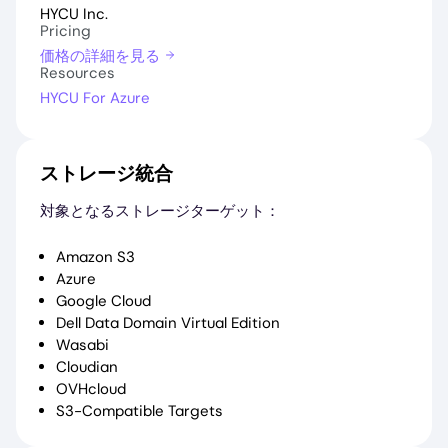
HYCU Inc.
Pricing
価格の詳細を見る
Resources
HYCU For Azure
ストレージ統合
対象となるストレージターゲット：
Amazon S3
Azure
Google Cloud
Dell Data Domain Virtual Edition
Wasabi
Cloudian
OVHcloud
S3-Compatible Targets