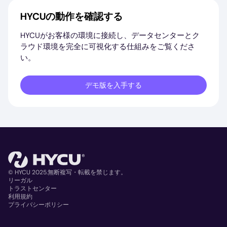
HYCUの動作を確認する
HYCUがお客様の環境に接続し、データセンターとク
ラウド環境を完全に可視化する仕組みをご覧くださ
い。
デモ版を入手する
© HYCU 2025.無断複写・転載を禁じます。
リーガル
トラストセンター
Copyright
利用規約
プライバシーポリシー