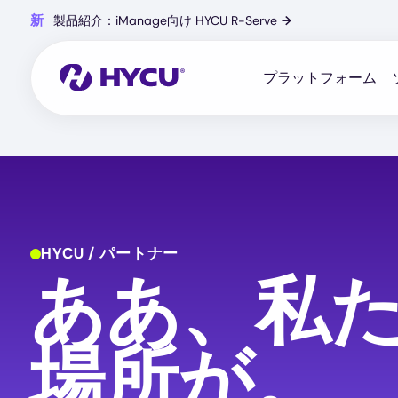
Skip
新
製品紹介：iManage向け HYCU R-Serve
→
to
main
content
プラットフォーム
HYCU / パートナー
ああ、私
場所が。