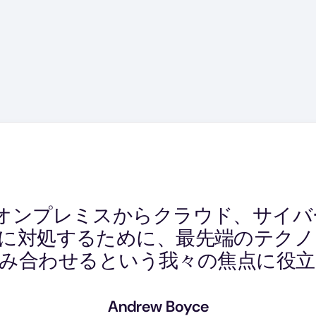
加し続ける中、私たちと共に成長で
、オンプレミスからクラウド、サイ
ネイティブなデータ移行、保護、リ
ルなデータ保護プロバイダーが必要
題に対処するために、最先端のテク
入しており、個々のクラウドの利点
ータ保護とDRのニーズに応えるの
み合わせるという我々の焦点に役
がることができるソリューション
Sherif Kozman
Andrew Boyce
Extreme Solution