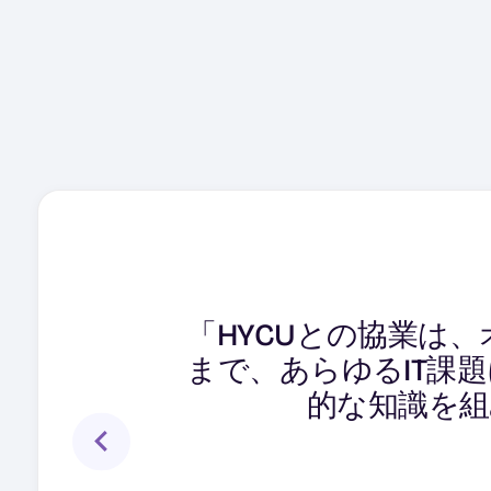
「私たちの需要が増
「HYCUとの協業は
「HYCUのクラウド
を備えたスケーラブ
まで、あらゆるIT課
マルチクラウドを導
お客様の厳しいデ
的な知識を組
らのクラウドにまた