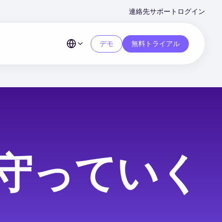
Second
連絡先
サポート
ログイン
Menu
デモ
無料トライアル
守っていく