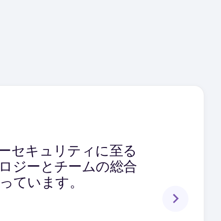
きるマルチサイト機能
バーセキュリティに至る
カバリソフトウェアは、
です。さらに、顧客は
ノロジーとチームの総合
を失うことなく、これ
に役立っています。
立っています。
を必要としています。