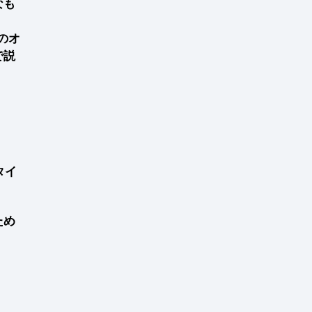
なも
てのオ
で説
タイ
ため