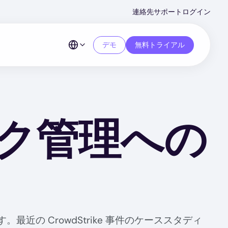
Second
連絡先
サポート
ログイン
Menu
デモ
無料トライアル
ク管理への
の CrowdStrike 事件のケーススタディ