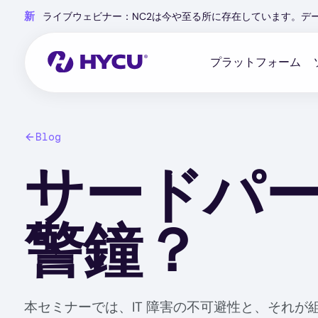
Skip
新
ライブウェビナー：NC2は今や至る所に存在しています。デ
to
main
content
プラットフォーム
Blog
サードパ
警鐘？
本セミナーでは、IT 障害の不可避性と、それが組