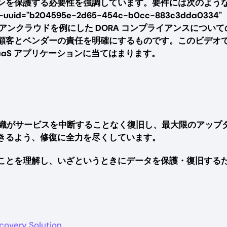
ンを保護する必要性を強調しています。要件には次のよう
-uuid="b204595e-2d65-454c-b0cc-883c3dda0334"
ical">アトラシアンクラウドを例にした DORA コンプライアンスについ
顧客とベンダーの責任を明確にするものです。このビデオ
aS アプリケーションに当てはまります。
、すべての組織がサービスを中断することなく復旧し、最大限のアップ
きるよう、修復に全力を尽くしています。
ことを理解し、いざというときにデータを保護・復旧する
covery Solution