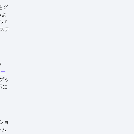
をグ
るよ
ドパ
ステ
ま
ツー
ーゲッ
示に
ショ
テム