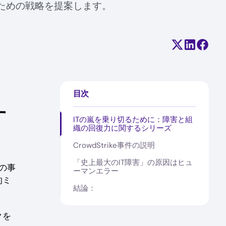
ための戦略を提案します。
Share on X (
Share on
Share
目次
す
ITの嵐を乗り切るために：障害と組
織の回復力に関するシリーズ
CrowdStrike事件の説明
「史上最大のIT障害」の原因はヒュ
eの事
ーマンエラー
的ミ
結論：
クを