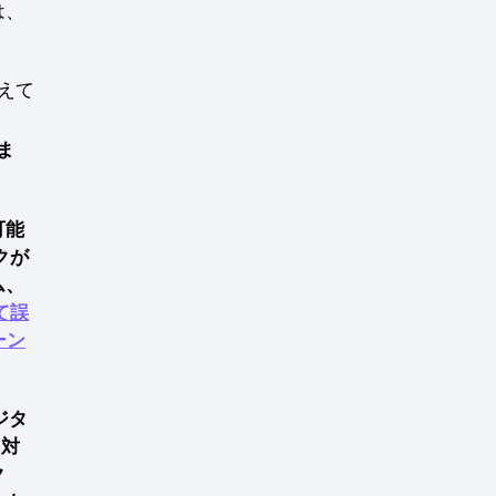
は、
えて
ま
可能
クが
ム、
て誤
ーン
ジタ
に対
ク