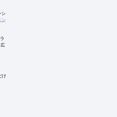
ンシ
エン
エラ
り広
だけ