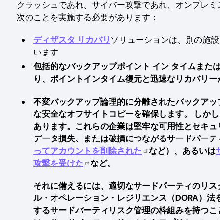
クラッシュであれ、サイバー攻撃であれ、オンプレミ
次のことを実施する必要があります：
ディザスタ リカバリ
ソリューションは、別の施設
います
包括的なバックアップポイント イン タイムまた
り、ポイントインタイム復元と迅速なリカバリー
不変バックアップ論理的に分離されたバックアッ
な安全なオフサイトコピーを確保します。 しか
あります。これらの企業は堅牢な可用性とセキュ
データ損失、または破損につながるサードパーテ
ってアカウントを削除された
など）、あるいは
攻撃を受けた
など。
それに備えるには、適切なサードパーティのリス
ル・オペレーション・レジリエンス（DORA）法を
するサードパーティリスク管理の枠組みを持つこ