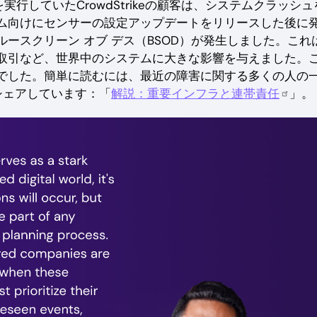
上）を実行していたCrowdStrikeの顧客は、システムクラッシ
sシステム向けにセンサーの設定アップデートをリリースした後に
ースクリーン オブ デス（BSOD）が発生しました。これ
取引など、世界中のシステムに大きな影響を与えました。
でした。簡単に読むには、最近の障害に関する多くの人の
ようにシェアしています：「
解説：重要インフラと連帯責任
」。