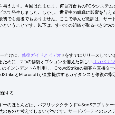
を与えます。今回はたまたま、何百万台ものPCやシステム
ビスで発生しました。しかし、世界中の組織に影響を与え
最初でも最後でもありません。ここで学んだ教訓は、サー
いということです。以下は、すべての組織が取るべき3つの
ーザー向けに、
修復ガイドとビデオ
をすでにリリースしてい
るために、2つの修復オプションを備えた新しい
リカバリ 
インシデントを利用し、CrowdStrikeの顧客を直接タ
trikeとMicrosoftが直接提供するガイダンスと修復の指
確保する
ーのほとんどは、パブリッククラウドやSaaSアプリケー
然のものと考えてしまいがちです。サードパーティのシス