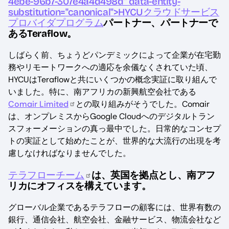
4ebe-96b7-307e4a4d498d" data-entity-
substitution="canonical">HYCUクラウドサービス
プロバイダプログラム
パートナー、パートナーで
あるTeraflow。
しばらく前、ちょうどパンデミックによって企業が在宅勤
務やリモートワークへの適応を余儀なくされていた頃、
HYCUはTeraflowと共にいくつかの概念実証に取り組んで
いました。特に、南アフリカの新興航空会社である
Comair Limited
との取り組みがそうでした。Comair
は、オンプレミスからGoogle Cloudへのデジタルトラン
スフォーメーションの真っ最中でした。日常的なコンセプ
トの実証として始めたことが、世界的な大流行の出現を考
慮しなければなりませんでした。
テラフローチーム
は、英国を拠点とし、南アフ
リカにオフィスを構えています。
グローバル企業であるテラフローの顧客には、世界有数の
銀行、通信会社、航空会社、金融サービス、物流会社など