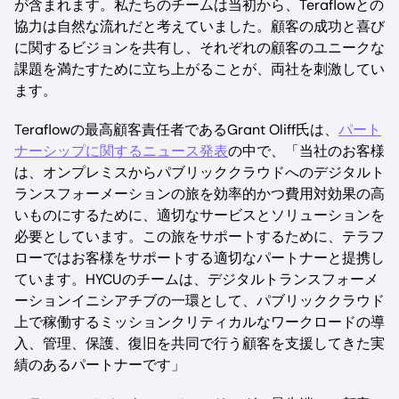
が含まれます。私たちのチームは当初から、Teraflowとの
協力は自然な流れだと考えていました。顧客の成功と喜び
に関するビジョンを共有し、それぞれの顧客のユニークな
課題を満たすために立ち上がることが、両社を刺激してい
ます。
Teraflowの最高顧客責任者であるGrant Oliff氏は、
パート
ナーシップに関するニュース発表
の中で、「当社のお客様
は、オンプレミスからパブリッククラウドへのデジタルト
ランスフォーメーションの旅を効率的かつ費用対効果の高
いものにするために、適切なサービスとソリューションを
必要としています。この旅をサポートするために、テラフ
ローではお客様をサポートする適切なパートナーと提携し
ています。HYCUのチームは、デジタルトランスフォーメ
ーションイニシアチブの一環として、パブリッククラウド
上で稼働するミッションクリティカルなワークロードの導
入、管理、保護、復旧を共同で行う顧客を支援してきた実
績のあるパートナーです」