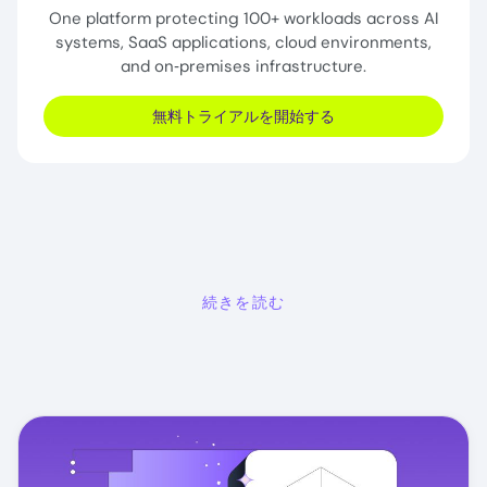
One platform protecting 100+ workloads across AI
systems, SaaS applications, cloud environments,
and on‑premises infrastructure.
無料トライアルを開始する
続きを読む