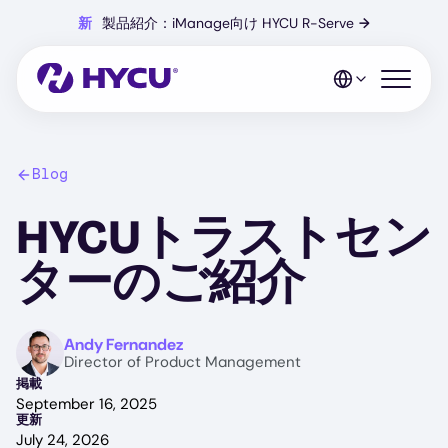
Skip
新
製品紹介：iManage向け HYCU R-Serve
→
to
main
content
Open mo
Blog
HYCUトラストセン
ターのご紹介
Image
Andy Fernandez
Director of Product Management
掲載
September 16, 2025
更新
July 24, 2026