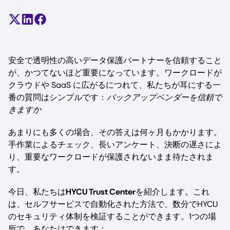
Share on X (formerly Twitter)
Share on LinkedIn
Share on Facebook
安全で透明性の高いデータ保護パートナーを信頼すること
が、かつてないほど重要になっています。ワークロードが
クラウドや SaaS に広がるにつれて、私たちが耳にする一
番の質問はシンプルです：
バックアップベンダーを信頼で
きますか
あまりにも多くの場合、その答えは何ヶ月もかかります。
手作業によるチェック、長いアンケート、決断の遅さによ
り、重要なワークロードが保護されないまま待たされま
す。
今日、私たちは
HYCU Trust Center
を紹介します。これ
は、セルフサービスで自動化された方法で、数分でHYCU
のセキュリティ体制を検証することができます。1つの場
所で、あなたはできます：