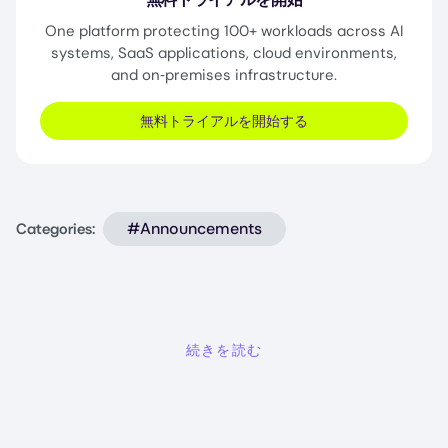
One platform protecting 100+ workloads across AI
systems, SaaS applications, cloud environments,
and on‑premises infrastructure.
無料トライアルを開始する
#Announcements
Categories:
続きを読む