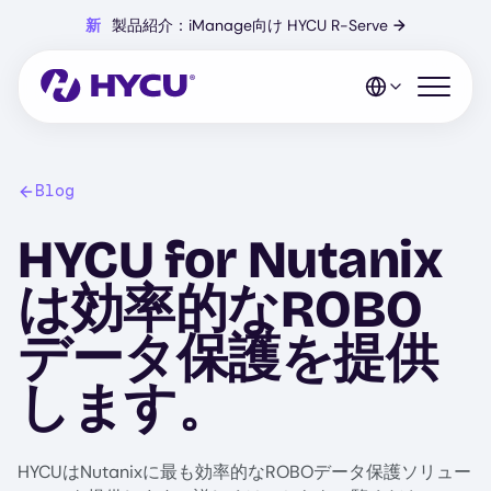
Skip
新
製品紹介：iManage向け HYCU R-Serve
→
to
main
content
Open mo
Blog
HYCU for Nutanix
は効率的なROBO
データ保護を提供
します。
HYCUはNutanixに最も効率的なROBOデータ保護ソリュー