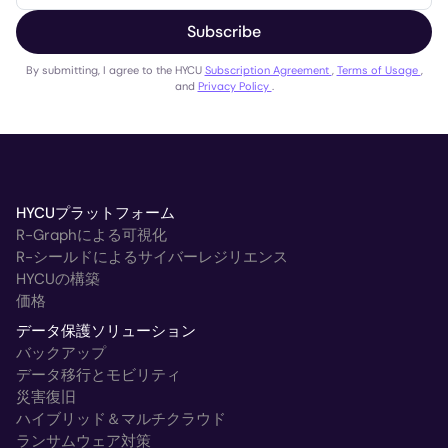
Subscribe
By submitting, I agree to the HYCU
Subscription Agreement
,
Terms of Usage
,
and
Privacy Policy
.
HYCUプラットフォーム
R-Graphによる可視化
R-シールドによるサイバーレジリエンス
HYCUの構築
価格
データ保護ソリューション
バックアップ
データ移行とモビリティ
災害復旧
ハイブリッド＆マルチクラウド
ランサムウェア対策