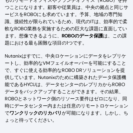
ものリモートオフィスやブランチオフィス（ROBO）を持
つことになります。顧客や従業員は、中央の拠点と同じサ
ービスをROBOにも求めています。予算、地域の専門知
識、接続性が限られているため、現代のITは、効率的で柔
軟なROBO業務を実施するための巨大な課題に直面してい
ます。想像できるように、
ROBOのデータ保護
は、この課
題における最も困難な項目の1つです。
Nutanixはすでに、中央ロケーションにデータをレプリケ
ートし、効率的なVMフェイルオーバーを可能にすること
で、すぐに使える効率的なROBO DRソリューションを提
供しています。Nutanixのために構築されたデータ保護機
能であるHYCUは、データセンターのレプリカからROBO
データをバックアップすることができます。その結果、
ROBOとネットワーク側のリソース要件はゼロになり、同
時にデータセンター内または任意のリモートロケーション
で
ワンクリックのリカバリ
が可能になります。しかし、ち
ょっと待ってください。