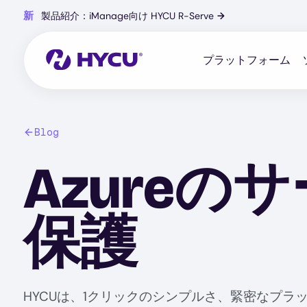
Skip
新
製品紹介：iManage向け HYCU R-Serve
→
to
main
content
プラットフォーム
Blog
Azure
保護
HYCUは、1クリックのシンプルさ、緊密なプラット