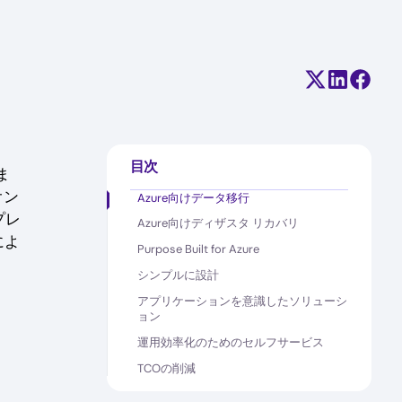
Share on X (
Share on
Share
目次
ま
オン
Azure向けデータ移行
プレ
Azure向けディザスタ リカバリ
によ
Purpose Built for Azure
シンプルに設計
アプリケーションを意識したソリューシ
ョン
運用効率化のためのセルフサービス
TCOの削減