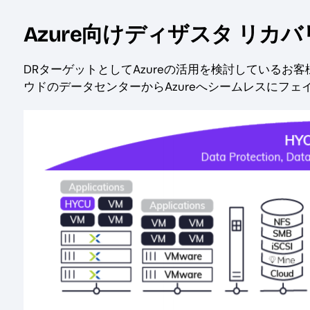
Azure向けディザスタ リカバ
DRターゲットとしてAzureの活用を検討しているお
ウドのデータセンターからAzureへシームレスにフ