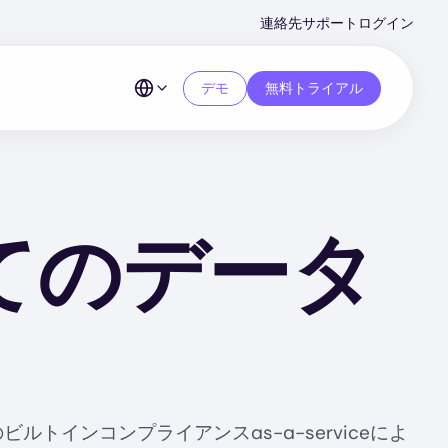
Second
連絡先
サポート
ログイン
Menu
デモ
無料トライアル
してのデータ
トインコンプライアンスas-a-serviceによ