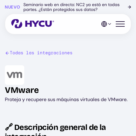
Ir
Seminario web en directo: NC2 ya está en todas
NUEVO
→
al
partes. ¿Están protegidos sus datos?
contenido
principal
Abrir el 
Todas las integraciones
Image
VMware
Proteja y recupere sus máquinas virtuales de VMware.
🔗 Descripción general de la