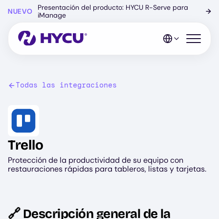
Ir
Presentación del producto: HYCU R-Serve para
NUEVO
→
al
iManage
contenido
principal
Abrir el 
Todas las integraciones
Image
Trello
Protección de la productividad de su equipo con
restauraciones rápidas para tableros, listas y tarjetas.
🔗 Descripción general de la