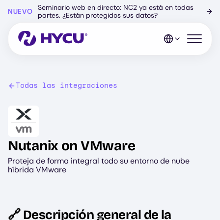
Ir
Seminario web en directo: NC2 ya está en todas
NUEVO
→
al
partes. ¿Están protegidos sus datos?
contenido
principal
Abrir el 
Todas las integraciones
Image
Nutanix on VMware
Proteja de forma integral todo su entorno de nube
híbrida VMware
🔗 Descripción general de la