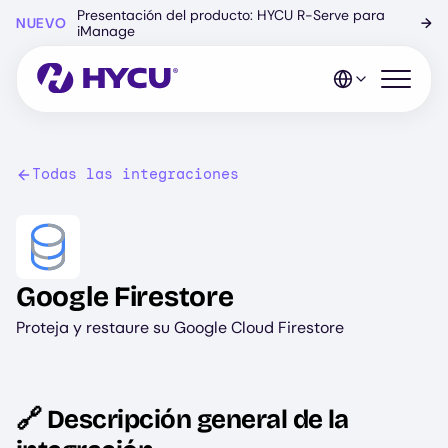
Ir
Presentación del producto: HYCU R-Serve para
NUEVO
→
al
iManage
contenido
principal
Abrir el 
Todas las integraciones
Image
Google Firestore
Proteja y restaure su Google Cloud Firestore
🔗 Descripción general de la