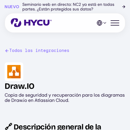
Ir
Seminario web en directo: NC2 ya está en todas
NUEVO
→
al
partes. ¿Están protegidos sus datos?
contenido
principal
Abrir el 
Todas las integraciones
Image
Draw.IO
Copia de seguridad y recuperación para los diagramas
de Draw.io en Atlassian Cloud.
🔗 Descripción general de la