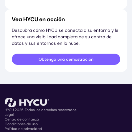
Vea HYCU en acción
Descubra cómo HYCU se conecta a su entorno y le
ofrece una visibilidad completa de su centro de
datos y sus entornos en la nube.
Obtenga una demostración
HYCU 2025. Todos los derechos reservados.
Legal
Centro de confianza
Copyright
Condiciones de uso
Política de privacidad