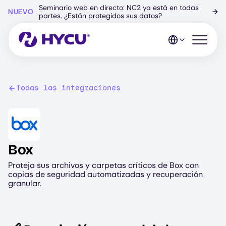
Ir
Seminario web en directo: NC2 ya está en todas
NUEVO
→
al
partes. ¿Están protegidos sus datos?
contenido
principal
Abrir el 
Todas las integraciones
Image
Box
Proteja sus archivos y carpetas críticos de Box con
copias de seguridad automatizadas y recuperación
granular.