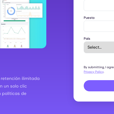
Puesto
País
By submitting, I agr
Privacy Policy
.
retención ilimitada
 un solo clic
 políticas de