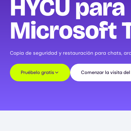
HYCU para
Microsoft
Copia de seguridad y restauración para chats, ar
Pruébelo gratis
Comenzar la visita de