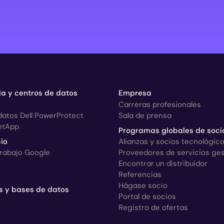
a y centros de datos
Empresa
Carreras profesionales
datos Dell PowerProtect
Sala de prensa
etApp
Programas globales de soci
io
Alianzas y socios tecnológic
trabajo Google
Proveedores de servicios ge
Encontrar un distribuidor
Referencias
Hágase socio
s y bases de datos
Portal de socios
Registro de ofertas