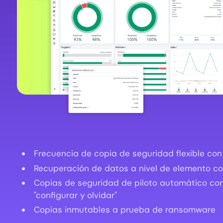
Frecuencia de copia de seguridad flexible con 
Recuperación de datos a nivel de elemento con
Copias de seguridad de piloto automático con
"configurar y olvidar"
Copias inmutables a prueba de ransomware