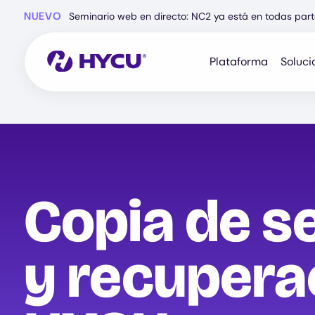
Ir
NUEVO
Seminario web en directo: NC2 ya está en todas part
al
contenido
principal
Plataforma
Soluci
Copia de s
y recupera