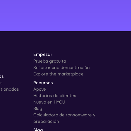
Empezar
Prueba gratuita
Solicitar una demostración
Explore the marketplace
os
os
Recursos
stionados
Apoye
Historias de clientes
Nuevo en HYCU
Blog
Calculadora de ransomware y
preparación
Siga