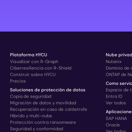
Plataforma HYCU
Nube privad
Visualizar con R-Graph
Nutanix
Ciberresiliencia con R-Shield
Dominio de 
Construir sobre HYCU
ONTAP de N
Precios
Como servic
Soluciones de protección de datos
Espacio de 
Copia de seguridad
Entra ID
Migración de datos y movilidad
Ver todos
Recuperación en caso de catástrofe
Aplicacione
Híbrido y multi-nube
SAP HANA
Protección contra ransomware
Oracle
Seguridad y conformidad
Ver todos