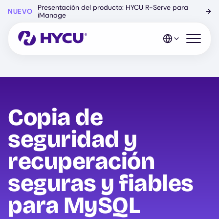
Ir
Presentación del producto: HYCU R-Serve para
NUEVO
→
al
iManage
contenido
principal
Abrir el 
Copia de
seguridad y
recuperación
seguras y fiables
para MySQL