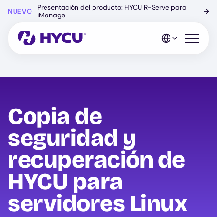
Ir
Presentación del producto: HYCU R-Serve para
NUEVO
→
al
iManage
contenido
principal
Abrir el 
Copia de
seguridad y
recuperación de
HYCU para
servidores Linux