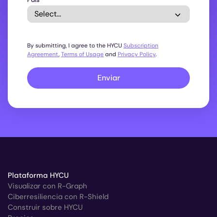
By submitting, I agree to the HYCU
Subscription
Agreement
,
Terms of Usage
and
Privacy Policy
.
Enviar
Plataforma HYCU
Visualizar con R-Graph
Ciberresiliencia con R-Shield
Construir sobre HYCU