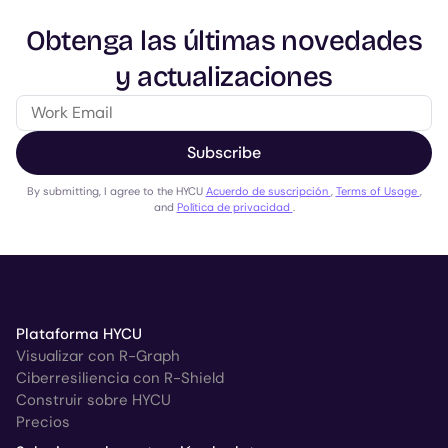
Obtenga las últimas novedades
y actualizaciones
Subscribe
By submitting, I agree to the HYCU
Acuerdo de suscripción
,
Terms of Usage
,
and
Política de privacidad
.
Plataforma HYCU
Visualizar con R-Graph
Ciberresiliencia con R-Shield
Construir sobre HYCU
Precios