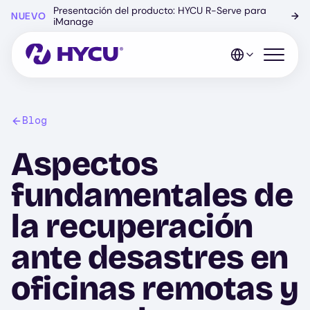
Ir
Presentación del producto: HYCU R-Serve para
NUEVO
→
al
iManage
contenido
principal
Abrir el 
Blog
Aspectos
fundamentales de
la recuperación
ante desastres en
oficinas remotas y