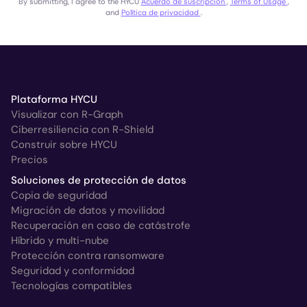
By submitting, I agree to the HYCU
Acuerdo de suscripción
,
Terms of Usage
,
and
Política de privacidad
.
Plataforma HYCU
Visualizar con R-Graph
Ciberresiliencia con R-Shield
Construir sobre HYCU
Precios
Soluciones de protección de datos
Copia de seguridad
Migración de datos y movilidad
Recuperación en caso de catástrofe
Híbrido y multi-nube
Protección contra ransomware
Seguridad y conformidad
Tecnologías compatibles