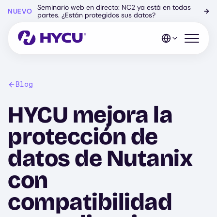
Ir
Seminario web en directo: NC2 ya está en todas
NUEVO
→
al
partes. ¿Están protegidos sus datos?
contenido
principal
Abrir el 
Blog
HYCU mejora la
protección de
datos de Nutanix
con
compatibilidad