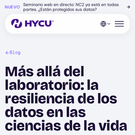
Ir
Seminario web en directo: NC2 ya está en todas
NUEVO
→
al
partes. ¿Están protegidos sus datos?
contenido
principal
Abrir el 
Blog
Más allá del
laboratorio: la
resiliencia de los
datos en las
ciencias de la vida