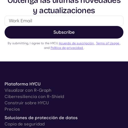
Obtenga las últimas novedades
y actualizaciones
Subscribe
By submitting, I agree to the HYCU
Acuerdo de suscripción
,
Terms of Usage
,
and
Política de privacidad
.
Plataforma HYCU
Visualizar con R-Graph
Ciberresiliencia con R-Shield
Construir sobre HYCU
Precios
Soluciones de protección de datos
Copia de seguridad