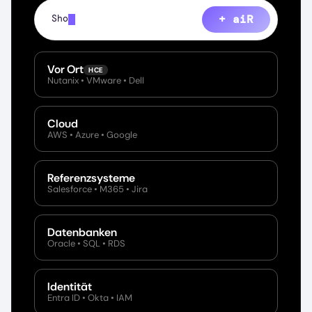
+ aiR
Show every file containing PII across our M36
Vor Ort
HCE
Nutanix • VMware • Dell
Cloud
AWS • Azure • Google
Referenzsysteme
Salesforce • M365 • Jira
Datenbanken
Oracle • SQL • RDS
Identität
Entra ID • Okta • IAM