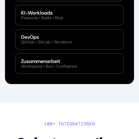
KI-Workloads
Pinecone • Redis • Blob
DevOps
GitHub • GitLab • Terraform
Zusammenarbeit
Workspace • Box • Confluence
100+ INTEGRATIONEN