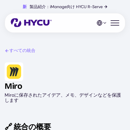
Skip
新
製品紹介：iManage向け HYCU R-Serve
→
to
main
content
Open mo
すべての統合
Image
Miro
Miroに保存されたアイデア、メモ、デザインなどを保護
します
🔗 統合の概要