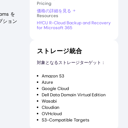
Pricing
価格の詳細を見る
ams を
Resources
プション
HYCU R-Cloud Backup and Recovery
for Microsoft 365
ストレージ統合
対象となるストレージターゲット：
Amazon S3
Azure
Google Cloud
Dell Data Domain Virtual Edition
Wasabi
Cloudian
OVHcloud
S3-Compatible Targets