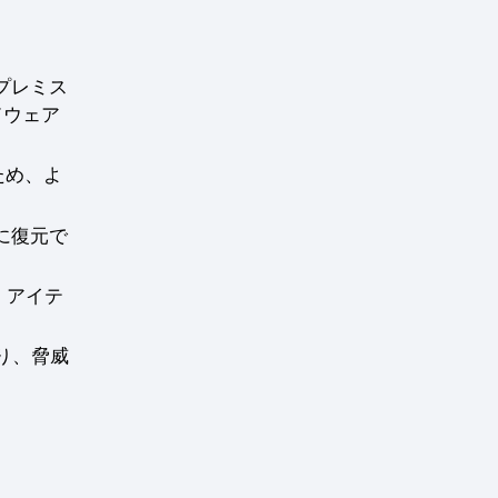
プレミス
ドウェア
ため、よ
に復元で
t アイテ
り、脅威