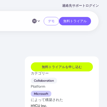
Second
連絡先
サポート
ログイン
Menu
デモ
無料トライアル
無料トライアルを申し込む
カテゴリー
Collaboration
Platform
Microsoft
によって構築された
HYCU Inc.