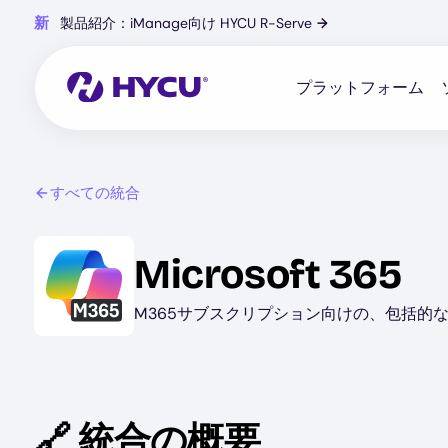
Skip
新
製品紹介：iManage向け HYCU R-Serve
→
to
main
content
プラットフォーム
すべての統合
Image
Microsoft 365
M365サブスクリプション向けの、包括的
🔗 統合の概要