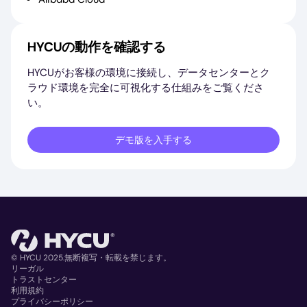
HYCUの動作を確認する
HYCUがお客様の環境に接続し、データセンターとク
ラウド環境を完全に可視化する仕組みをご覧くださ
い。
デモ版を入手する
© HYCU 2025.無断複写・転載を禁じます。
リーガル
トラストセンター
Copyright
利用規約
プライバシーポリシー