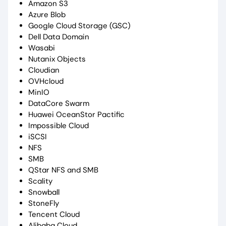
Amazon S3
Azure Blob
Google Cloud Storage (GSC)
Dell Data Domain
Wasabi
Nutanix Objects
Cloudian
OVHcloud
MinIO
DataCore Swarm
Huawei OceanStor Pactific
Impossible Cloud
iSCSI
NFS
SMB
QStar NFS and SMB
Scality
Snowball
StoneFly
Tencent Cloud
Alibaba Cloud