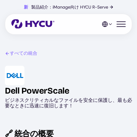
Skip
新
製品紹介：iManage向け HYCU R-Serve
→
to
main
content
Open mo
すべての統合
Image
Dell PowerScale
ビジネスクリティカルなファイルを安全に保護し、最も必
要なときに迅速に復旧します！
🔗 統合の概要