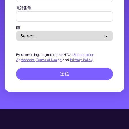
電話番号
国
By submitting, I agree to the HYCU
Subscription
Agreement
,
Terms of Usage
and
Privacy Policy
.
送信