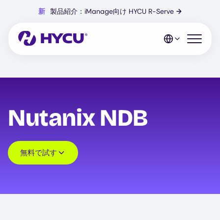
Skip
新
製品紹介：iManage向け HYCU R-Serve
→
to
main
content
Open mo
Nutanix NDB
無料で試す