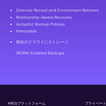
Granular Record and Environment Restores
Relationship-Aware Recovery
Autopilot Backup Policies
Immutable,
独自のクラウドにストレージ
WORM-Enabled Backups
HYCUプラットフォーム
プライベー