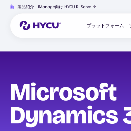
Skip
新
製品紹介：iManage向け HYCU R-Serve
→
to
main
content
プラットフォーム
Microsoft
Dynamics 