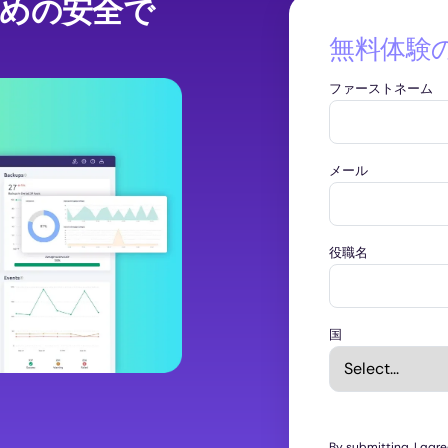
5のための安全で
無料体験
ファーストネーム
メール
役職名
国
By submitting, I agr