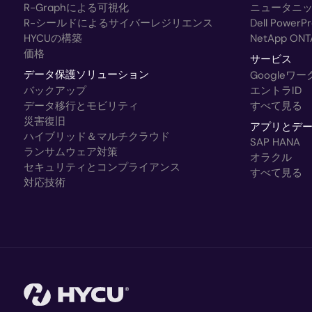
R-Graphによる可視化
ニュータニ
R-シールドによるサイバーレジリエンス
Dell Powe
HYCUの構築
NetApp ONT
価格
サービス
データ保護ソリューション
Googleワ
バックアップ
エントラID
データ移行とモビリティ
すべて見る
災害復旧
アプリとデ
ハイブリッド＆マルチクラウド
SAP HANA
ランサムウェア対策
オラクル
セキュリティとコンプライアンス
すべて見る
対応技術