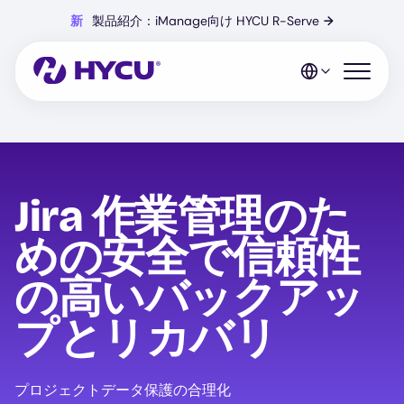
Skip
新
製品紹介：iManage向け HYCU R-Serve
→
to
main
content
Open mo
Jira 作業管理のた
めの安全で信頼性
の高いバックアッ
プとリカバリ
プロジェクトデータ保護の合理化