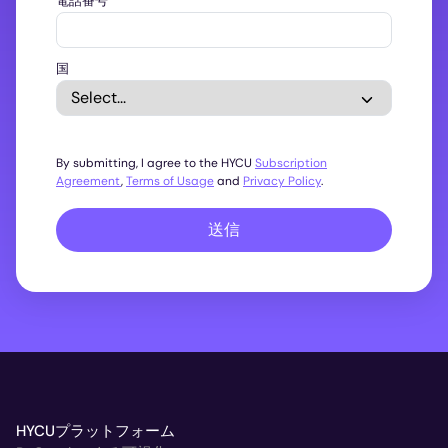
電話番号
国
By submitting, I agree to the HYCU
Subscription
Agreement
,
Terms of Usage
and
Privacy Policy
.
送信
HYCUプラットフォーム