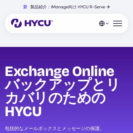
Skip
新
製品紹介：iManage向け HYCU R-Serve
→
to
main
content
Open mo
Exchange Online
バックアップとリ
カバリのための
HYCU
包括的なメールボックスとメッセージの保護。