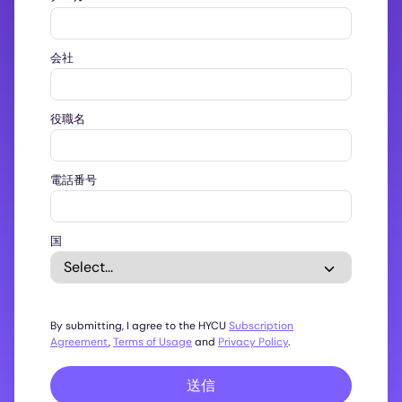
会社
役職名
電話番号
国
By submitting, I agree to the HYCU
Subscription
Agreement
,
Terms of Usage
and
Privacy Policy
.
送信