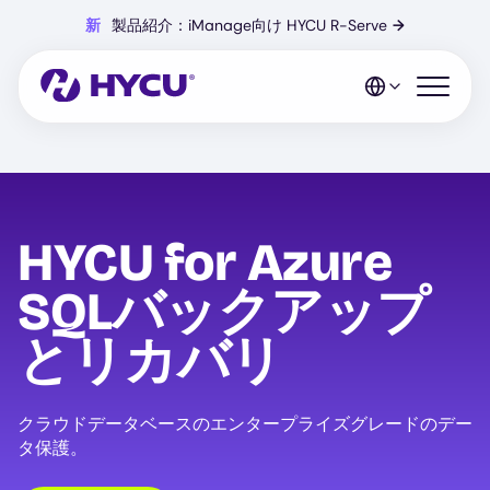
Skip
新
製品紹介：iManage向け HYCU R-Serve
→
to
main
content
Open mo
HYCU for Azure
SQLバックアップ
とリカバリ
クラウドデータベースのエンタープライズグレードのデー
タ保護。