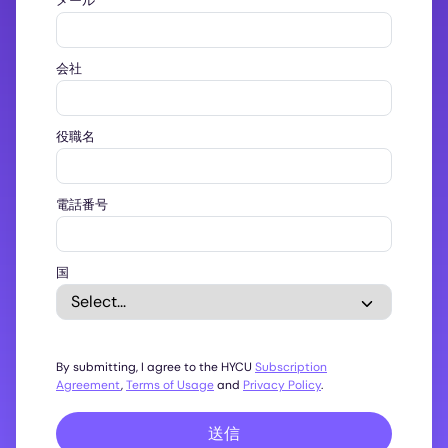
メール
会社
役職名
電話番号
国
By submitting, I agree to the HYCU
Subscription
Agreement
,
Terms of Usage
and
Privacy Policy
.
送信