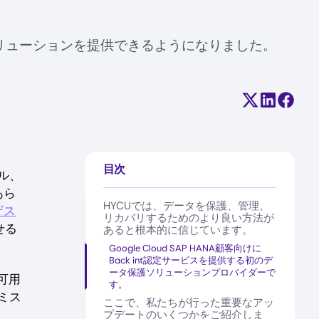
Aを提供する統合ソリューションを提供できるようになりました。
Share on X (
Share on
Share
目次
ル、
あら
HYCUでは、データを保護、管理、
ザス
リカバリするためのより良い方法が
せる
あると根本的に信じています。
Google Cloud SAP HANA顧客向けに
Back int認定サービスを提供する初のデ
ータ保護ソリューションプロバイダーで
可用
す。
ミス
ここで、私たちが行った重要なアッ
プデートのいくつかをご紹介しま