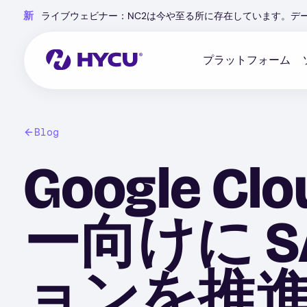
Skip
新
ライブウェビナー：NC2は今や至る所に存在しています。デ
to
main
content
プラットフォーム
Blog
Google 
ー向けに S
ョンを推