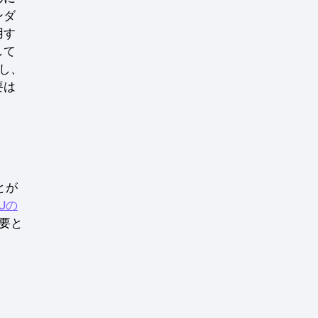
ンダ
用す
して
し、
要は
とが
CUの
要と