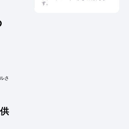
す。
め
プルさ
提供