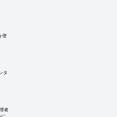
を使
ンタ
管理者
めに