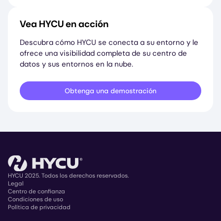
Vea HYCU en acción
Descubra cómo HYCU se conecta a su entorno y le
ofrece una visibilidad completa de su centro de
datos y sus entornos en la nube.
Obtenga una demostración
HYCU 2025. Todos los derechos reservados.
Legal
Centro de confianza
Copyright
Condiciones de uso
Política de privacidad