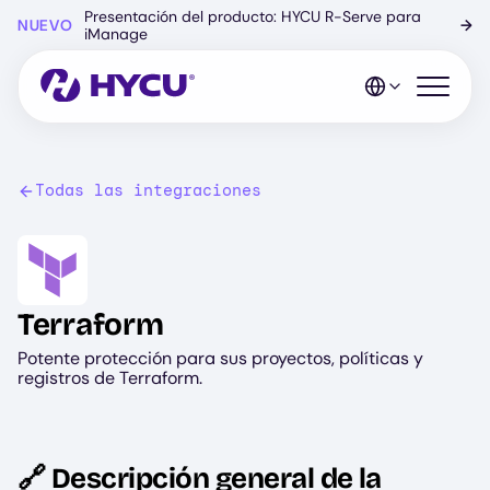
Ir
Presentación del producto: HYCU R-Serve para
NUEVO
→
al
iManage
contenido
principal
Abrir el 
Todas las integraciones
Image
Terraform
Potente protección para sus proyectos, políticas y
registros de Terraform.
🔗 Descripción general de la