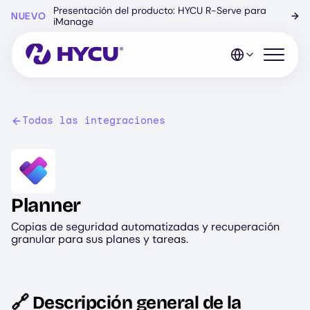
Ir
Presentación del producto: HYCU R-Serve para
NUEVO
→
al
iManage
contenido
principal
Abrir el 
Todas las integraciones
Image
Planner
Copias de seguridad automatizadas y recuperación
granular para sus planes y tareas.
🔗 Descripción general de la