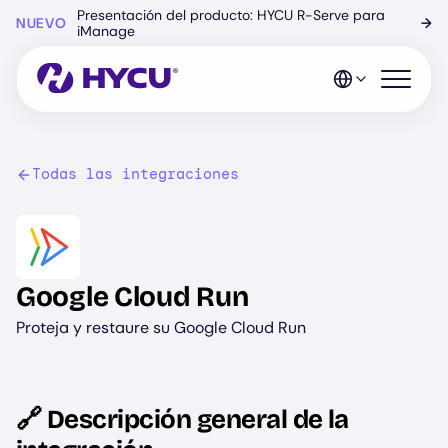
Ir
Presentación del producto: HYCU R-Serve para
NUEVO
→
al
iManage
contenido
principal
Abrir el 
Todas las integraciones
Image
Google Cloud Run
Proteja y restaure su Google Cloud Run
🔗 Descripción general de la